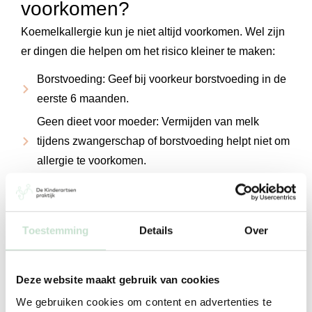
voorkomen?
Koemelkallergie kun je niet altijd voorkomen. Wel zijn
er dingen die helpen om het risico kleiner te maken:
Borstvoeding: Geef bij voorkeur borstvoeding in de
eerste 6 maanden.
Geen dieet voor moeder: Vermijden van melk
tijdens zwangerschap of borstvoeding helpt niet om
allergie te voorkomen.
Vroege introductie van voeding: Begin tussen 4 en
6 maanden met vaste voeding. Stel melkproducten
niet onnodig uit.
Toestemming
Details
Over
Eczeem goed behandelen: Dagelijks smeren met
zalf of crème, korte lauwe douche (32–35 °C).
Deze website maakt gebruik van cookies
Voorkom huidcontact met melkproducten: Vooral bij
We gebruiken cookies om content en advertenties te
kinderen met eczeem.