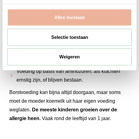
hoe de diagnose koemelkallergie gesteld kan worden,
en onderzoekt of er echt sprake is van een
Alles toestaan
koemelkallergie.
Bij bewezen koemelkallergie krijgt je kind speciale
Selectie toestaan
voeding:
Intensief gehydrolyseerde voeding: melk waarin de
Weigeren
eiwitten heel klein zijn gemaakt.
Voeding op basis van aminozuren: als klachten
ernstig zijn, of blijven bestaan.
Borstvoeding kan bijna altijd doorgaan, maar soms
moet de moeder koemelk uit haar eigen voeding
weglaten.
De meeste kinderen groeien over de
allergie heen.
Vaak rond de leeftijd van 1 jaar.