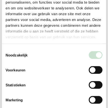
personaliseren, om functies voor social media te bieden
Geen hypoallergene voeding zonder advies: Alleen
en om ons websiteverkeer te analyseren. Ook delen we
gebruiken op advies van arts of diëtist.
informatie over uw gebruik van onze site met onze
partners voor social media, adverteren en analyse. Deze
partners kunnen deze gegevens combineren met andere
informatie die u aan ze heeft verstrekt of die ze hebben
Wanneer moet je naar de
verzameld op basis van uw gebruik van hun services.
kinderarts?
Toestemmingsselectie
Als je kind klachten heeft die kunnen passen bij een
Noodzakelijk
koemelkallergie, ga dan altijd naar de huisarts of
jeugdarts. De huisarts of jeugdarts bekijkt of jouw kind
Voorkeuren
een verwijzing naar de kinderarts nodig heeft.
Statistieken
Wat doen wij?
Bij De Kinderartsenpraktijk nemen we de tijd om goed
Marketing
naar jullie verhaal te luisteren. De kinderarts legt uit