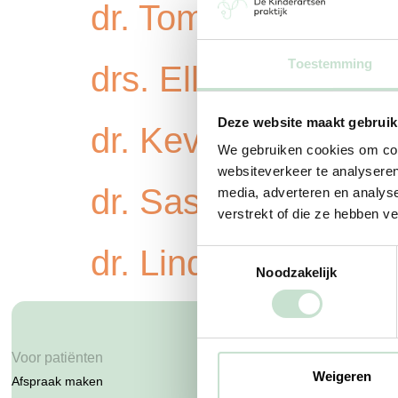
dr. Tom Witteveen
Toestemming
drs. Ellen Blankma
Deze website maakt gebruik
dr. Kevin Berendse
We gebruiken cookies om cont
websiteverkeer te analyseren
dr. Saskia Bouma
media, adverteren en analys
verstrekt of die ze hebben v
dr. Lindsay Silva
Toestemmingsselectie
Noodzakelijk
Voor patiënten
Voor verwijzers
Weigeren
Afspraak maken
Wat wij toevoegen