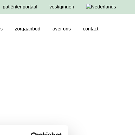
patiëntenportaal
vestigingen
rs
zorgaanbod
over ons
contact