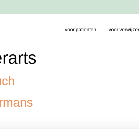
voor patiënten
voor verwijze
rarts
uch
ermans