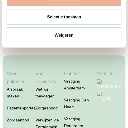
Samen zorgen we beter
Samen met ouders en zorgverleners
Selectie toestaan
Weigeren
Korte wachttijden
Meestal binnen 1 week terecht
Voor
Voor
Contact
Vertalen
Vestiging
patiënten
verwijzers
Amsterdam
Afspraak
Wat wij
maken
toevoegen
Vestiging Den
Haag
Patiëntenportaal
Zorgaanbod
Vestiging
Zorgaanbod
Verwijzen via
Rotterdam
Zorgdomein