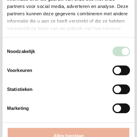
partners voor social media, adverteren en analyse. Deze
partners kunnen deze gegevens combineren met andere
Meer informatie
informatie die u aan ze heeft verstrekt of die ze hebben
verzameld op basis van uw gebruik van hun services.
Toestemmingsselectie
Noodzakelijk
Voorkeuren
Zorg dichtbij & vertrouwd
Statistieken
Kindvriendelijke omgeving
Marketing
Meer tijd & aandacht
Een vaste kinderarts met extra tijd
Alles toestaan